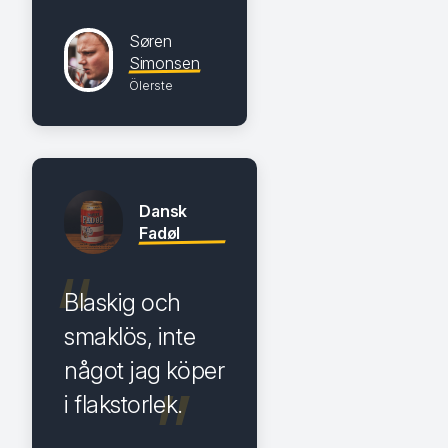
Søren
Simonsen
Ölerste
Dansk
Fadøl
Blaskig och
smaklös, inte
något jag köper
i flakstorlek.