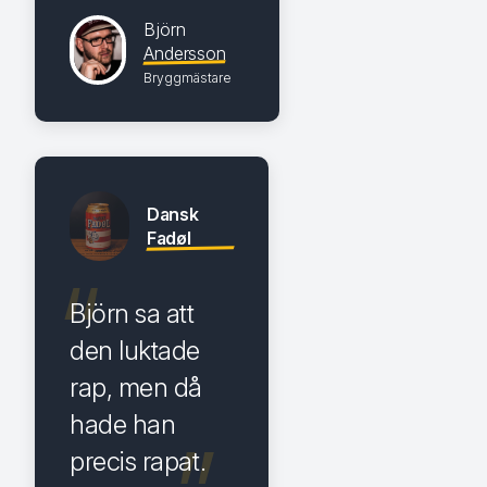
Björn
Andersson
Bryggmästare
Dansk
Fadøl
Björn sa att
den luktade
rap, men då
hade han
precis rapat.