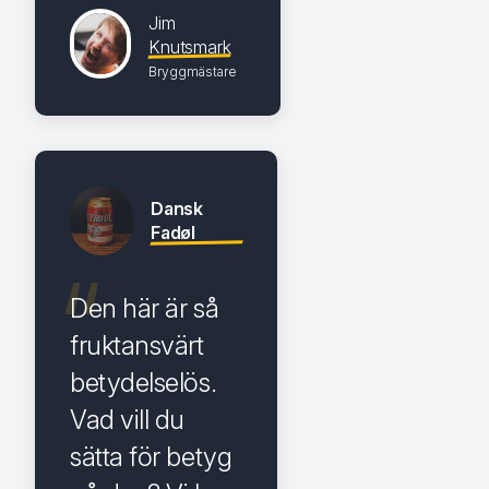
Jim
Knutsmark
Bryggmästare
Dansk
Fadøl
Den här är så
fruktansvärt
betydelselös.
Vad vill du
sätta för betyg