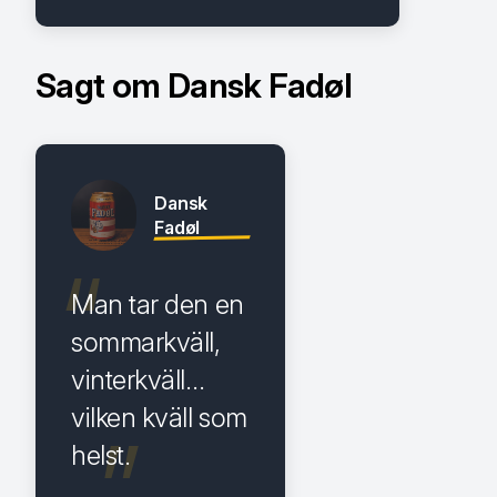
Sagt om Dansk Fadøl
Dansk
Fadøl
Man tar den en
sommarkväll,
vinterkväll…
vilken kväll som
helst.