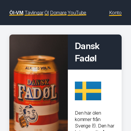
Öl-VM
Tävlingar
Öl
Domare
YouTube
Konto
Dansk
Fadøl
Den här ölen
kommer från
Sverige (!). Den har