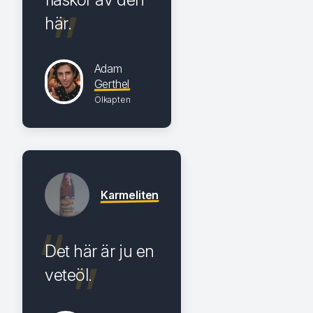
här.
Adam
Gerthel
Ölkapten
Karmeliten
Det här är ju en
veteöl.