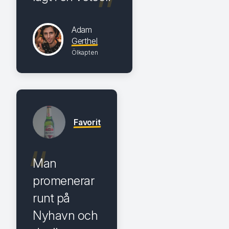
Adam
Gerthel
Ölkapten
Favorit
Man
promenerar
runt på
Nyhavn och