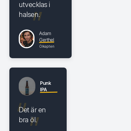
utvecklas i
halsen.
Adam
Gerthel
Ölkapten
Punk
IPA
Det är en
bra öl.