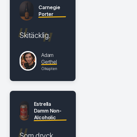
Carnegie
Porter
Skitäcklig.
Adam
Gerthel
Ölkapten
Estrella
Damm Non-
Alcoholic
Som dryck