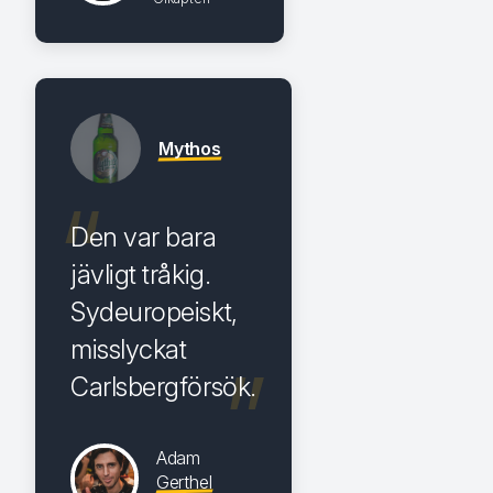
Mythos
Den var bara
jävligt tråkig.
Sydeuropeiskt,
misslyckat
Carlsbergförsök.
Adam
Gerthel