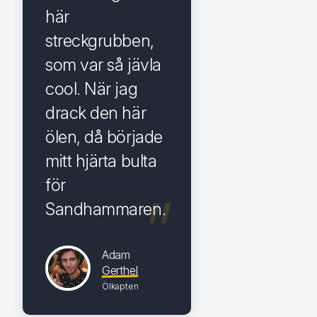
här
streckgrubben,
som var så jävla
cool. När jag
drack den här
ölen, då började
mitt hjärta bulta
för
Sandhammaren.
Adam
Gerthel
Ölkapten