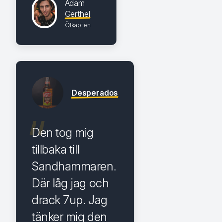
Adam
Gerthel
Ölkapten
Desperados
Den tog mig
tillbaka till
Sandhammaren.
Där låg jag och
drack 7up. Jag
tänker mig den