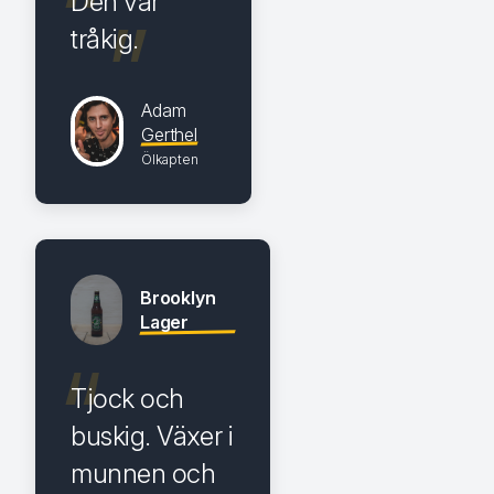
Den var
tråkig.
Adam
Gerthel
Ölkapten
Brooklyn
Lager
Tjock och
buskig. Växer i
munnen och