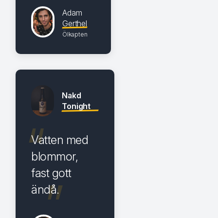
Adam
Gerthel
Ölkapten
Nakd
Tonight
Vatten med
blommor,
fast gott
ändå.