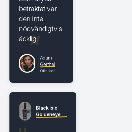
betraktat var
den inte
nödvändigtvis
äcklig.
Adam
Gerthel
Ölkapten
Black Isle
Goldeneye