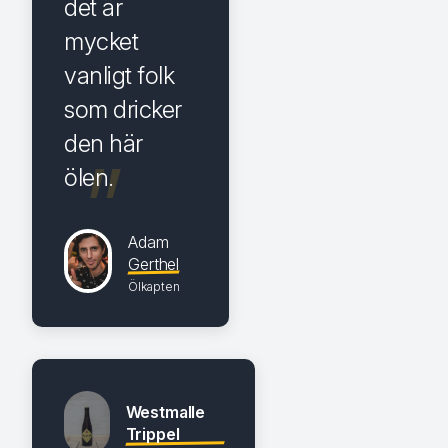
det är
mycket
vanligt folk
som dricker
den här
ölen.
Adam
Gerthel
Ölkapten
Westmalle
Trippel