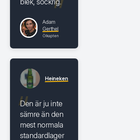
blek, sockrig.
Adam
Gerthel
Ölkapten
Heineken
Den är ju inte
sämre än den
mest normala
standardlager