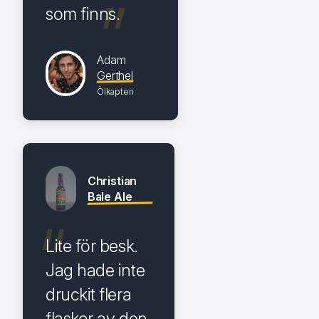
som finns.
Adam
Gerthel
Ölkapten
Christian
Bale Ale
Lite för besk.
Jag hade inte
druckit flera
flaskor av den