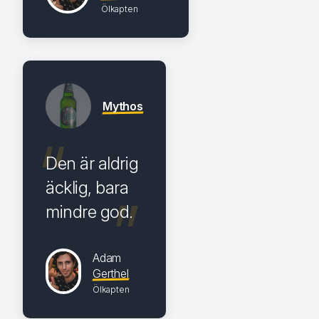
Ölkapten
Mythos
Den är aldrig
äcklig, bara
mindre god.
Adam
Gerthel
Ölkapten