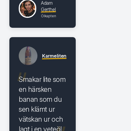
Adam
Gerthel
Ölkapten
Karmeliten
Smakar lite som
en härsken
banan som du
sen klämt ur
vätskan ur och
lagt i en veteöl.