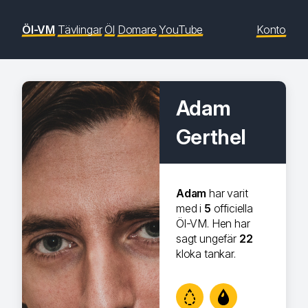
Öl-VM
Tävlingar
Öl
Domare
YouTube
Konto
Adam
Gerthel
Adam
har varit
med i
5
officiella
Öl-VM. Hen har
sagt ungefär
22
kloka tankar.