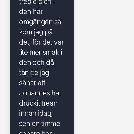
tredje ölen i
den här
omgången så
kom jag på
det, för det var
lite mer smak i
den och då
tänkte jag
såhär att
Johannes har
druckit trean
innan idag,
sen en timme
senare har