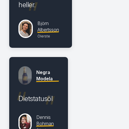
heller.
Björn
Albertsson
Ölerste
Negra
Modela
Dietstatusöl
Dennis
Bohman