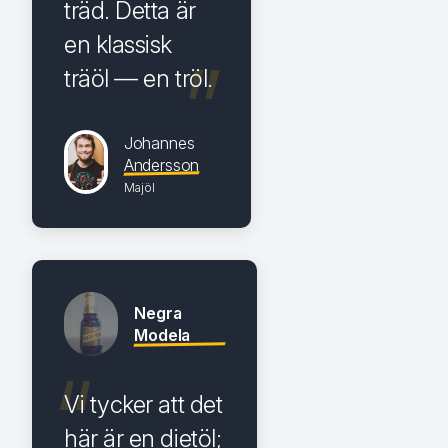
träd. Detta är
en klassisk
träöl — en tröl.
Johannes
Andersson
Majöl
Negra
Modela
Vi tycker att det
här är en dietöl;