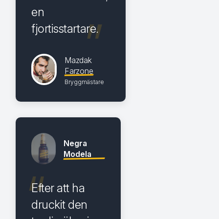
en
fjortisstartare.
Mazdak
Farzone
Bryggmästare
Negra
Modela
Efter att ha
druckit den