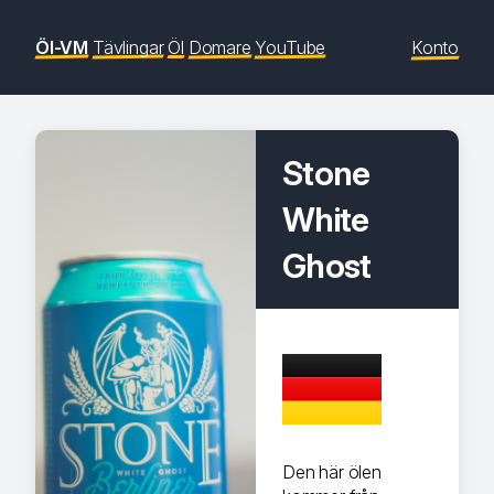
Öl-VM
Tävlingar
Öl
Domare
YouTube
Konto
Stone
White
Ghost
Den här ölen