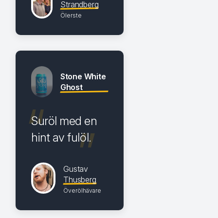
Strandberg
Ölerste
Stone White
Ghost
Suröl med en
hint av fulöl.
Gustav
Thusberg
Överölhävare