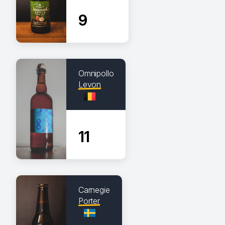
9
Omnipollo
Levon
11
Carnegie
Porter