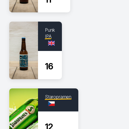
Punk
IPA
16
Staropramen
12