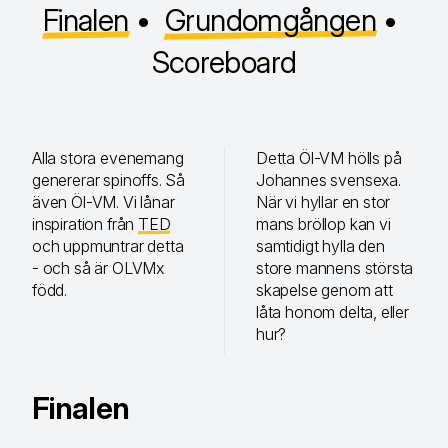
Finalen
•
Grundomgången
•
Scoreboard
Alla stora evenemang
Detta Öl-VM hölls på
genererar spinoffs. Så
Johannes svensexa.
även Öl-VM. Vi lånar
När vi hyllar en stor
inspiration från
TED
mans bröllop kan vi
och uppmuntrar detta
samtidigt hylla den
- och så är OLVMx
store mannens största
född.
skapelse genom att
låta honom delta, eller
hur?
Finalen