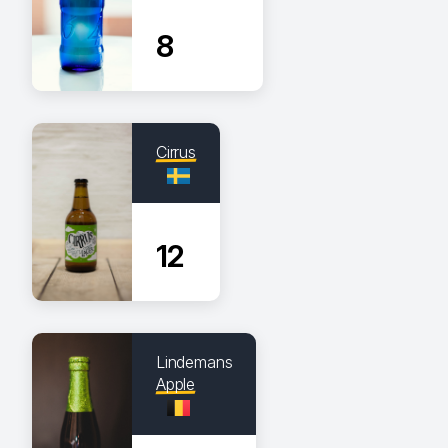
8
Cirrus
12
Lindemans
Apple