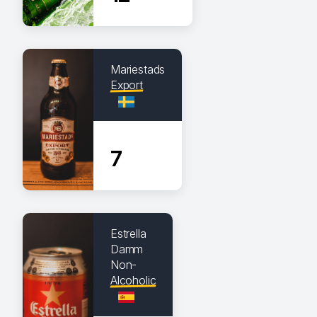
Mariestads
Export
7
Estrella
Damm
Non-
Alcoholic