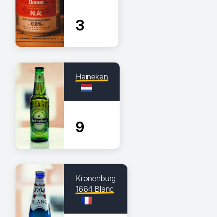
3
Heineken
9
Kronenburg
1664 Blanc