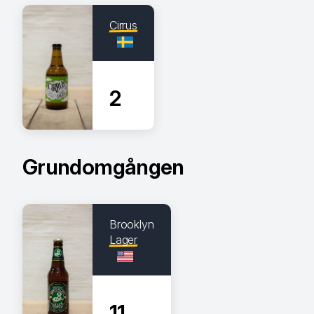
Cirrus
2
Grundomgången
Brooklyn
Lager
11