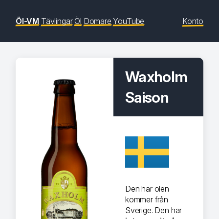
Öl-VM
Tävlingar
Öl
Domare
YouTube
Konto
Waxholm
Saison
Den här ölen
kommer från
Sverige. Den har